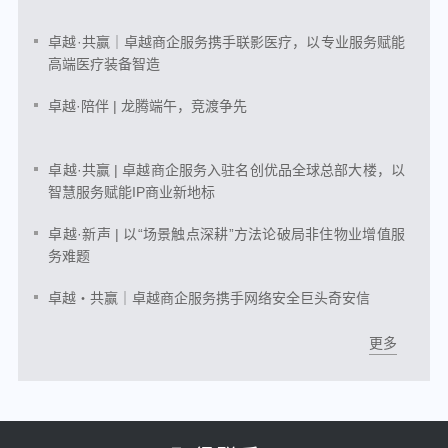
卓越·共赢｜卓越商企服务携手联影医疗，以专业服务赋能
高端医疗装备智造
卓越·陪伴 | 龙腾端午，竞渡争先
卓越·共赢 | 卓越商企服务入驻名创优品全球总部大楼，以
智慧服务赋能IP商业新地标
卓越·新声 | 以“场景触点深耕”方法论破局非住物业增值服
务难题
卓越・共赢｜卓越商企服务携手网络安全巨头奇安信
更多