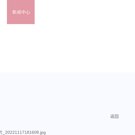
越
新闻中心
客户
服务
合作
投资者关系
加
返回