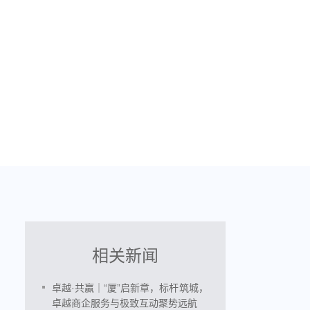
EN
繁
入我们
联系我们
相关新闻
卓越·共赢｜“厦”启新章，标杆筑城，
卓越商企服务与极致互动聚势远航