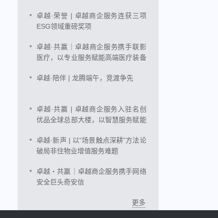
卓越·荣誉 | 卓越商企服务连获三项
ESG领域重磅奖项
卓越·共赢｜卓越商企服务携手联影
医疗，以专业服务赋能高端医疗装备
智造
卓越·陪伴 | 龙腾端午，竞渡争先
卓越·共赢 | 卓越商企服务入驻名创
优品全球总部大楼，以智慧服务赋能
IP商业新地标
卓越·新声 | 以“场景触点深耕”方法论
破局非住物业增值服务难题
卓越・共赢｜卓越商企服务携手网络
安全巨头奇安信
更多